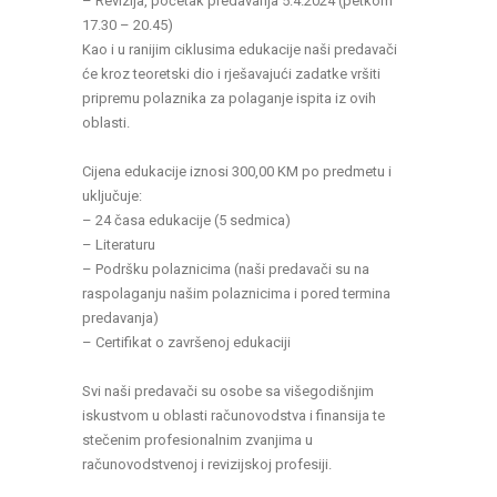
– Revizija, početak predavanja 5.4.2024 (petkom
17.30 – 20.45)
Kao i u ranijim ciklusima edukacije naši predavači
će kroz teoretski dio i rješavajući zadatke vršiti
pripremu polaznika za polaganje ispita iz ovih
oblasti.
Cijena edukacije iznosi 300,00 KM po predmetu i
uključuje:
– 24 časa edukacije (5 sedmica)
– Literaturu
– Podršku polaznicima (naši predavači su na
raspolaganju našim polaznicima i pored termina
predavanja)
– Certifikat o završenoj edukaciji
Svi naši predavači su osobe sa višegodišnjim
iskustvom u oblasti računovodstva i finansija te
stečenim profesionalnim zvanjima u
računovodstvenoj i revizijskoj profesiji.