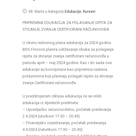
08. Marta
u kategoriji
Edukacije
,
Kursevi
PRIPREMNA EDUKACIJA ZA POLAGANJE ISPITA ZA
STICANJE ZVANJA CERTIFICIRANI RAČUNOVOĐA
U okviru redovnog plana edukacija za 2024 godinu
BSG Fincons planira održavanje obuke za polaganje
ispita za sticanje zvanja certificirani računovođa u
periodu april – maj 2024 godine. Kao i do sada ove
edukacije su koncipirane kao pripremna nastava
polaznicima koji planiraju polagati ispite za sticanje
zvanja Certificirani računovođa
U predstojećem ciklusu edukacija će se vršiti
edukacija iz sljedećih predmeta:
– Upravljačko računovodstvo, početak predavanja
2.4.2024 (utorkom 17.30 – 20.45)
– Finansijsko izvještavanje, početak predavanja
4.4.2024 (četvrtkom 17.30 – 20.45)